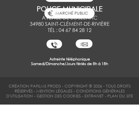
POLICE MUNICIPALE
MARCHÉ PUBLIC
AVENUE DE BOUZENAC
34980 SAINT-CLÉMENT-DE-RIVIÈRE
TÉL : 04 67 84 28 12
Astreinte téléphonique
Samedi/Dimanche/Jours fériés de 8h à 18h
CRÉATION
PAFILMS PRODS
-
COPYRIGHT © 2026 - TOUS DROITS
RÉSERVÉS
-
MENTION LÉGALES
-
CONDITIONS GÉNÉRALES
D'UTILISATION
-
GESTION DES COOKIES
-
EXTRANET
-
PLAN DU SITE