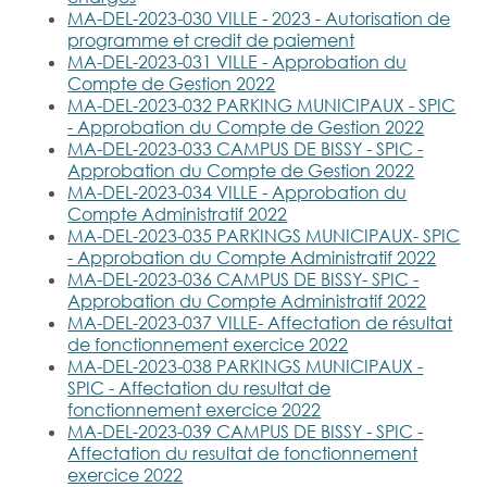
MA-DEL-2023-030 VILLE - 2023 - Autorisation de
Sécurité routière :
programme et credit de paiement
trottinette & vélo
Registre
MA-DEL-2023-031 VILLE - Approbation du
personnes
Compte de Gestion 2022
MA-DEL-2023-032 PARKING MUNICIPAUX - SPIC
vulnérables
Stationnement
- Approbation du Compte de Gestion 2022
pour véhicules
MA-DEL-2023-033 CAMPUS DE BISSY - SPIC -
électriques
Approbation du Compte de Gestion 2022
Dispositif
MA-DEL-2023-034 VILLE - Approbation du
national fr-alert
Compte Administratif 2022
Occupation de la
MA-DEL-2023-035 PARKINGS MUNICIPAUX- SPIC
voie publique
- Approbation du Compte Administratif 2022
La sirène
MA-DEL-2023-036 CAMPUS DE BISSY- SPIC -
Approbation du Compte Administratif 2022
Démarchage à
MA-DEL-2023-037 VILLE- Affectation de résultat
domicile
de fonctionnement exercice 2022
MA-DEL-2023-038 PARKINGS MUNICIPAUX -
SPIC - Affectation du resultat de
Cybersécurité
fonctionnement exercice 2022
MA-DEL-2023-039 CAMPUS DE BISSY - SPIC -
Affectation du resultat de fonctionnement
exercice 2022