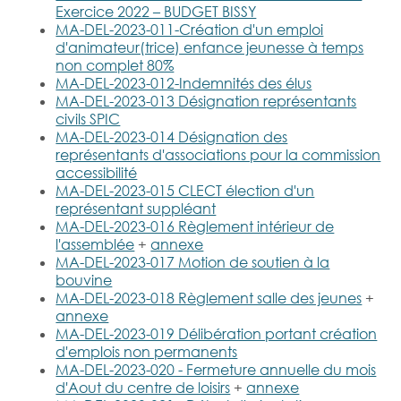
Handicap et
Organismes
Le territoire
des risques
Exercice 2022 – BUDGET BISSY
mobilité
Informations
Agenda 21 : la
Prévention-
MA-DEL-2023-011-Création d'un emploi
Arrêtés en
réduite
urbanisme
démarche
conseils
d'animateur(trice) enfance jeunesse à temps
vigueur
Sécurité
non complet 80%
MA-DEL-2023-012-Indemnités des élus
Ccgpsl
Interventions
Les gestes
Comité
Téléalarme
MA-DEL-2023-013 Désignation représentants
Actes des
citoyens
communal des
civils SPIC
CCAS
feux de forêts
MA-DEL-2023-014 Désignation des
Informations
Astreinte
Plan
(CCFF)
représentants d'associations pour la commission
enedis - cesml
Environnement
téléphonique
canicule &
accessibilité
Décisions du
MA-DEL-2023-015 CLECT élection d'un
prévention
maire
Réserve
représentant suppléant
Informations
Transports -
Vols &
communale
MA-DEL-2023-016 Règlement intérieur de
Gaz
mobilité
cambriolages
l'assemblée
+
annexe
Services à la
sécurité civile
Conseils
MA-DEL-2023-017 Motion de soutien à la
personne
(RCSC)
municipaux
bouvine
Travaux
Tranquillité
MA-DEL-2023-018 Règlement salle des jeunes
+
d'élagage et
vancances
annexe
Plan communal
Délibérations
d'abattage
MA-DEL-2023-019 Délibération portant création
sauvegarde
d'emplois non permanents
(PCS) & DICRIM
Vidéoprotection
MA-DEL-2023-020 - Fermeture annuelle du mois
Procès
Accès rapports
d'Aout du centre de loisirs
+
annexe