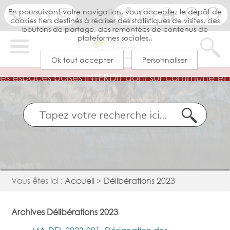
En poursuivant votre navigation, vous acceptez le dépôt de
cookies tiers destinés à réaliser des statistiques de visites, des
boutons de partage, des remontées de contenus de
plateformes sociales..
Ok tout accepter
Personnaliser
MA MAIRIE
MON
QUOTIDIEN
Vie
municipale
MON TEMPS
LIBRE
Services
Petite
Vous êtes ici :
Accueil
>
Délibérations 2023
municipaux
enfance
Equipe
MES
municipale
DÉMARCHES
Archives Délibérations 2023
Budget
Ecoles &
Associations
jeunesse