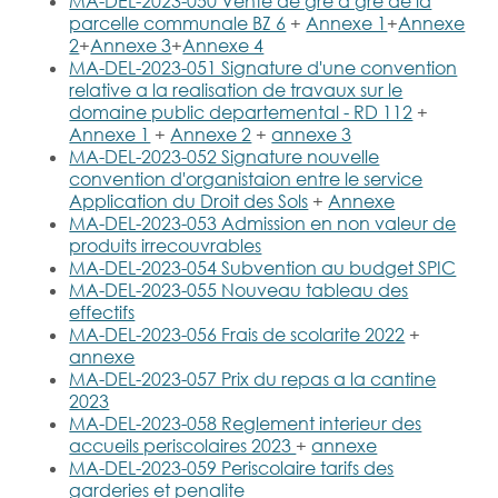
MA-DEL-2023-050 Vente de gre a gre de la
parcelle communale BZ 6
+
Annexe 1
+
Annexe
2
+
Annexe 3
+
Annexe 4
MA-DEL-2023-051 Signature d'une convention
relative a la realisation de travaux sur le
domaine public departemental - RD 112
+
Annexe 1
+
Annexe 2
+
annexe 3
MA-DEL-2023-052 Signature nouvelle
convention d'organistaion entre le service
Application du Droit des Sols
+
Annexe
MA-DEL-2023-053 Admission en non valeur de
produits irrecouvrables
MA-DEL-2023-054 Subvention au budget SPIC
MA-DEL-2023-055 Nouveau tableau des
effectifs
MA-DEL-2023-056 Frais de scolarite 2022
+
annexe
MA-DEL-2023-057 Prix du repas a la cantine
2023
MA-DEL-2023-058 Reglement interieur des
accueils periscolaires 2023
+
annexe
MA-DEL-2023-059 Periscolaire tarifs des
garderies et penalite