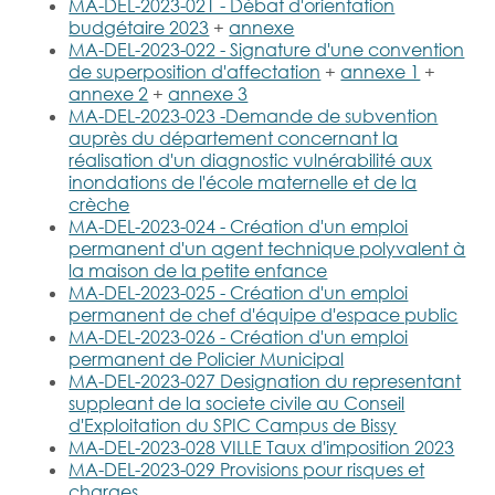
verbaux des
d'activités
MA-DEL-2023-021 - Débat d'orientation
Obligation
Vigilance :
commissions
budgétaire 2023
+
annexe
légale de
participation
MA-DEL-2023-022 - Signature d'une convention
débroussaillage
Ppr in, ppr if,
citoyenne
de superposition d'affectation
+
annexe 1
+
(old)
carte de
annexe 2
+
annexe 3
MA-DEL-2023-023 -Demande de subvention
prevention du
Plainte en ligne
auprès du département concernant la
bruit
PPR.In & PPR.IF
réalisation d'un diagnostic vulnérabilité aux
inondations de l'école maternelle et de la
Vigipirate
crèche
Conseil
Pluie-
MA-DEL-2023-024 - Création d'un emploi
d'architecture,
inondation :
permanent d'un agent technique polyvalent à
d'urbanisme et
explications &
Obligation légale
la maison de la petite enfance
de
bons
de
MA-DEL-2023-025 - Création d'un emploi
l'environnement
comportements
débroussaillement
permanent de chef d'équipe d'espace public
de l'hérault
(OLD)
MA-DEL-2023-026 - Création d'un emploi
permanent de Policier Municipal
Feux de forêt :
MA-DEL-2023-027 Designation du representant
Eau : passage
prevention-
Prévention
suppleant de la societe civile au Conseil
en régie & prix
carte vigilance
d'Exploitation du SPIC Campus de Bissy
routière :
de l'eau
MA-DEL-2023-028 VILLE Taux d'imposition 2023
programme srav
MA-DEL-2023-029 Provisions pour risques et
Alerte SMS
charges