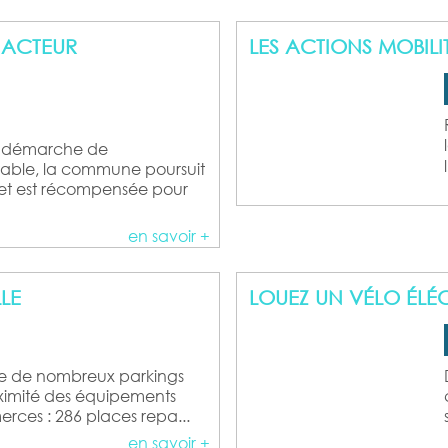
routière
de
en
:
Stationnement
Occupation
forêt
régie
 ACTEUR
trottinette
pour
LES ACTIONS MOBIL
de la
:
&
&
véhicules
voie
prevention-
prix
Registre
vélo
électriques
publique
carte
Alerte
de
personnes
vigilance
SMS
l'eau
vulnérables
Démarchage
a démarche de
à
Dispositif
ble, la commune poursuit
domicile
Cybersécurité
national
, et est récompensée pour
fr-
La
alert
sirène
en savoir +
LE
LOUEZ UN VÉLO ÉLÉ
e de nombreux parkings
oximité des équipements
rces : 286 places repa...
en savoir +