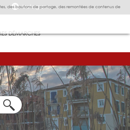
Instagram
visites, des boutons de partage, des remontées de contenus de
ES DÉMARCHES
ire