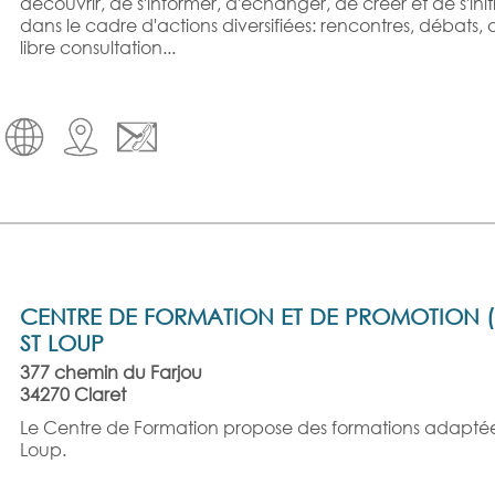
découvrir, de s'informer, d'échanger, de créer et de s'init
routière
de
en
dans le cadre d'actions diversifiées: rencontres, débats, ate
:
Stationnement
Occupation
forêt
régie
libre consultation...
trottinette
pour
de la
:
&
&
véhicules
voie
prevention-
prix
Registre
vélo
électriques
publique
carte
Alerte
de
personnes
vigilance
SMS
l'eau
vulnérables
Démarchage
à
Dispositif
domicile
Cybersécurité
national
fr-
La
alert
sirène
CENTRE DE FORMATION ET DE PROMOTION (
ST LOUP
377 chemin du Farjou
34270 Claret
Le Centre de Formation propose des formations adaptées 
Loup.